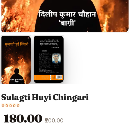
Sulagti Huyi Chingari
Original
Current
₹180.00
₹200.00
price
price