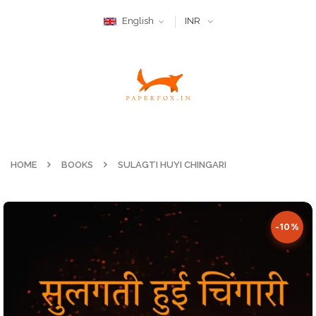
English
INR
HOME
BOOKS
SULAGTI HUYI CHINGARI
-10%