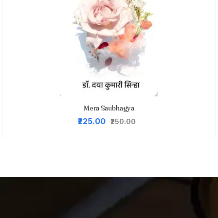
Mera Saubhagya
Original
Current
₹225.00
₹250.00
price
price
was:
is:
₹250.00.
₹225.00.